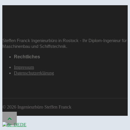
Steffen Franck Ingenieurbüro in Rostock - Ihr Diplom-Ingenieur für
.
Maschinenbau und Schiffstechnik
Rechtliches
Impressum
Datenschutzerklärung
© 2026 Ingenieurbüro Steffen Franck
DE